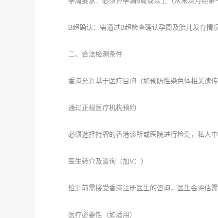
孕周要求：必须怀孕满6周或以上（从末次月经第一
B超确认：需通过B超检查确认孕周及胎儿发育情况（
二、合法检测条件
香港允许基于医疗目的（如预防性染色体相关遗传
通过正规医疗机构预约
必须选择持牌的香港诊所或医院进行检测，私人中
医生转介及咨询（加V：）
检测前需接受香港注册医生的咨询，医生会评估需
医疗必要性（如适用）