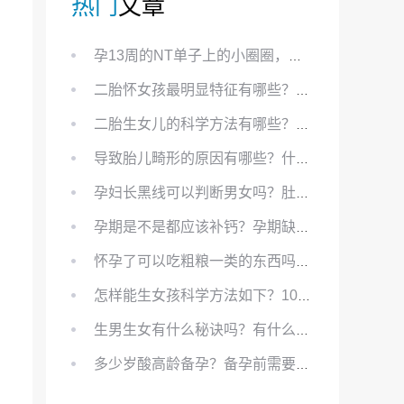
热门
文章
孕13周的NT单子上的小圈圈，真的能预示宝宝性别吗？
二胎怀女孩最明显特征有哪些？怀女儿最准症状有哪些？
二胎生女儿的科学方法有哪些？想要个女孩有什么方法？
导致胎儿畸形的原因有哪些？什么原因会导致胎儿畸形?
孕妇长黑线可以判断男女吗？肚上的黑线可以看男女吗？
孕期是不是都应该补钙？孕期缺钙对胎儿有哪些影响？
怀孕了可以吃粗粮一类的东西吗？怀孕初期可以吃的粗粮有哪些？
怎样能生女孩科学方法如下？100%生女儿的秘方有哪些？
生男生女有什么秘诀吗？有什么方法？
多少岁酸高龄备孕？备孕前需要知道哪些？