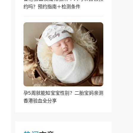
约吗？预约指南＋检测条件
孕5周就能知宝宝性别？二胎宝妈亲测
香港验血全分享