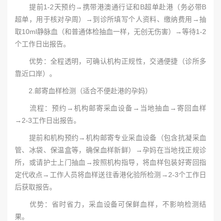
提前1-2天预约→携带港澳通行证和B超单赴港（务必带B
超单，用于核对孕周）→到诊所填写个人资料、缴纳费用→抽
取10ml静脉血（和普通体检抽血一样，无创无伤害）→等待1-2
个工作日出报告。
优势：全程透明，可确认机构正规性，交通便捷（诊所多
靠近口岸）。
2.邮寄血样检测（适合不便赴港的孕妈）
流程：预约→机构邮寄采血设备→当地抽血→寄回血样
→2-3工作日出报告。
提前和机构预约→机构邮寄专业采血设备（包含抗凝采血
管、冰袋、保温盒等，确保血样新鲜）→孕妈在当地找正规诊
所，或请护士上门抽血→按照机构指导，将血样包装好寄回指
定代收点→工作人员将血样送往香港化验所检测→2-3个工作日
后获取报告。
优势：省时省力，采血设备可保鲜血样，不影响检测结
果。