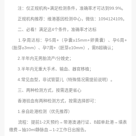
注：仅正规机构+满足检测条件，准确率才可达到99.9%。
正规机构推荐：维港基因检测中心，微信：1094124109。
二、必看！满足这4个条件，准确率才达标
1.孕周达标：孕5周+（孕囊≥15mm+卵黄囊）、孕6周+
（胎芽≥3mm）、孕7周+（胚芽≥10mm），需B超确认；
2.半年内无男胎流产/分娩史；
3.半年内无重大手术、输血、器官移植；
4.常见血型，非试管婴儿（特殊情况需提前说明）。
三、两种检测方式，按需选更省心
香港验血有两种检测方式，按需选择即可：
1.亲自赴港检测（优先推荐）
流程：提前1-2天预约→带港澳通行证、B超单赴港→填表
缴费→抽10ml静脉血→1-2工作日出报告。