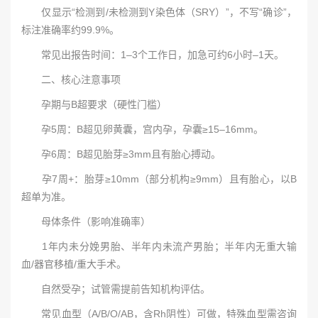
仅显示“检测到/未检测到Y染色体（SRY）”，不写“确诊”，
标注准确率约99.9%。
常见出报告时间：1–3个工作日，加急可约6小时–1天。
二、核心注意事项
孕期与B超要求（硬性门槛）
孕5周：B超见卵黄囊，宫内孕，孕囊≥15–16mm。
孕6周：B超见胎芽≥3mm且有胎心搏动。
孕7周+：胎芽≥10mm（部分机构≥9mm）且有胎心，以B
超单为准。
母体条件（影响准确率）
1年内未分娩男胎、半年内未流产男胎；半年内无重大输
血/器官移植/重大手术。
自然受孕；试管需提前告知机构评估。
常见血型（A/B/O/AB，含Rh阴性）可做，特殊血型需咨询