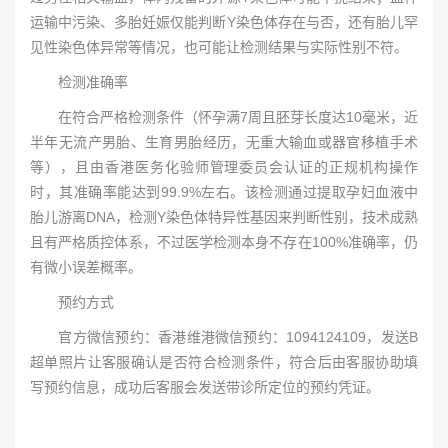
运输中污染、多胎妊娠仅能判断Y染色体存在与否，还有胎儿罕
见性染色体异常等情况，也可能让检测结果与实际性别不符。
检测准确率
在符合严格检测条件（怀孕满7周且胚芽长度达10毫米，近
半年无流产男胎、生育男胎经历，无重大输血或器官移植手术
等），且由香港医务化验师管理委员会认证的正规机构操作
时，其准确率能达到99.9%左右。该检测通过提取孕妇血液中
胎儿游离DNA，检测Y染色体特异性基因来判断性别，技术成熟
且有严格质控体系，不过医学检测本身不存在100%准确率，仍
有微小误差概率。
预约方式
官方微信预约：香港维港微信预约：1094124109，发送B
超单照片让客服确认是否符合检测条件，符合后由客服协助填
写预约信息，成功后客服会发送带诊所定位的预约凭证。