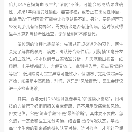
胎儿DNA在妈妈血液里的“浓度”不够，可能会影响结果准确
性；如果1年内接受过输血、器官移植，或者正在患恶性肿瘤，
血液里的“干扰因素”可能会让检测结果不准。另外，要是超声已
经发现胎儿有结构异常，需要确诊是否有遗传病，这时候就得
靠羊水穿刺等诊断性检查，无创检测可不能替代。
做检测的流程也很简单：先通过正规渠道咨询预约，医生
会先了解你的孕周、病史，确认符合条件后，到院抽10毫升左
右的血就行。样本送到专业实验室分析，几天就能出报告，纸
质版、电子版都能选，方便又省心。拿到报告后，重点看“风险
等级”：低风险说明宝宝异常可能性小，但别忘了定期做超声等
产检；如果是中高风险，别慌，这只是“风险提示”，医生会建议
进一步检查确诊。
其实，香港无创DNA检测就像孕期的“健康小雷达”，用科
技的力量帮孕妈悄悄把关宝宝健康，还不用承受痛苦和风险。
但要记住，它是“筛查手段”不是“最终诊断”，具体要不要做、怎
么选，一定要和医生充分沟通，结合自己的情况决定。毕竟，
每个小生命的到来都值得被认真对待，选对检查，才能让孕期