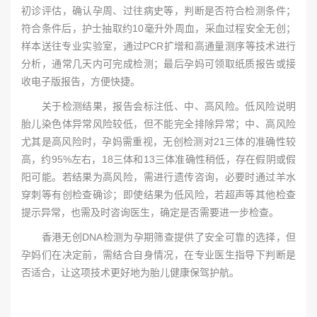
初诊评估，确认孕周、过往病史等，判断是否符合检测条件；
符合条件后，护士抽取约10毫升外周血，采血过程安全无创；
样本送往专业实验室，通过PCR扩增和高通量测序等技术进行
分析，通常几天内可完成检测；最后孕妈可领取纸质报告或接
收电子版报告，方便快捷。
关于检测结果，报告会标注低、中、高风险。低风险说明
胎儿染色体异常风险较低，但不能完全排除异常；中、高风险
尤其是高风险时，孕妈需重视，无创检测对21三体的准确性较
高，约95%左右，18三体和13三体准确性稍低，存在假阴或假
阳可能。若结果为高风险，需进行遗传咨询，必要时通过羊水
穿刺等有创检查确诊；即使结果为低风险，若超声等其他检查
提示异常，也需及时咨询医生，确定是否需要进一步检查。
香港无创DNA检测为孕期筛查提供了安全可靠的选择，但
孕妈们在决定前，需结合自身情况，在专业医生指导下判断是
否适合，让这项技术更好地为胎儿健康保驾护航。