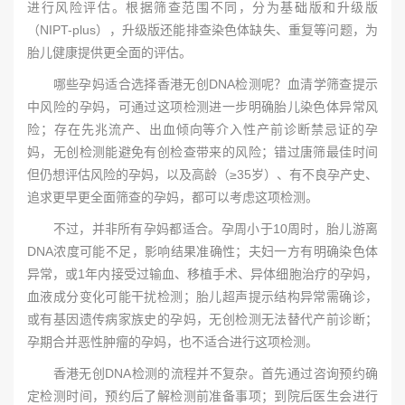
进行风险评估。根据筛查范围不同，分为基础版和升级版
（NIPT-plus），升级版还能排查染色体缺失、重复等问题，为
胎儿健康提供更全面的评估。
哪些孕妈适合选择香港无创DNA检测呢？血清学筛查提示
中风险的孕妈，可通过这项检测进一步明确胎儿染色体异常风
险；存在先兆流产、出血倾向等介入性产前诊断禁忌证的孕
妈，无创检测能避免有创检查带来的风险；错过唐筛最佳时间
但仍想评估风险的孕妈，以及高龄（≥35岁）、有不良孕产史、
追求更早更全面筛查的孕妈，都可以考虑这项检测。
不过，并非所有孕妈都适合。孕周小于10周时，胎儿游离
DNA浓度可能不足，影响结果准确性；夫妇一方有明确染色体
异常，或1年内接受过输血、移植手术、异体细胞治疗的孕妈，
血液成分变化可能干扰检测；胎儿超声提示结构异常需确诊，
或有基因遗传病家族史的孕妈，无创检测无法替代产前诊断；
孕期合并恶性肿瘤的孕妈，也不适合进行这项检测。
香港无创DNA检测的流程并不复杂。首先通过咨询预约确
定检测时间，预约后了解检测前准备事项；到院后医生会进行