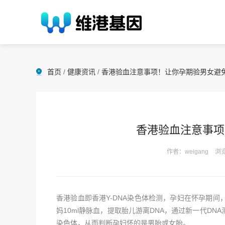
首页
/
健康资讯
/
香港验血注意事项！让你孕期验男女避
香港验血注意事项
作者：weigang
浏览
香港验血即香港Y-DNA染色体检测，孕妇在怀孕期
妈10ml静脉血，提取胎儿游离DNA，通过新一代DN
染色体，从而判断孕妇怀的是男胎或女胎。