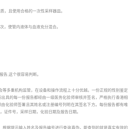
格资质，且使用合格的一次性采样器皿。
8次，使管内液体与血液充分混合。
报告,这个很容易判断。
会等多重机构监管，在设备和操作流程上十分优越。一份正规的性别鉴定
所出具的每一份报告都经由一级医务化验师审核并签名，严格执行香港相
保由化验师签署且其姓名或注册编号列明在其签名下方。每份报告都有唯
，证件号，采样日期，化验日期及报告日期。
，根据提示输入姓名及报告编号进行查询真伪，能查到的就是真实有效的