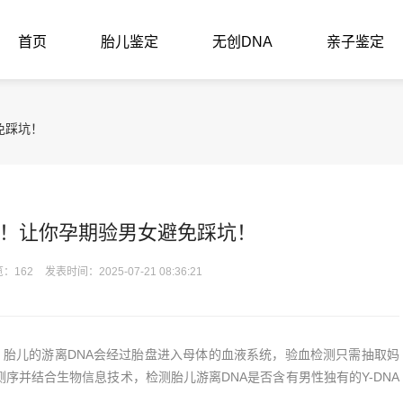
首页
胎儿鉴定
无创DNA
亲子鉴定
免踩坑！
！让你孕期验男女避免踩坑！
：162
发表时间：2025-07-21 08:36:21
间，胎儿的游离DNA会经过胎盘进入母体的血液系统，验血检测只需抽取妈
A测序并结合生物信息技术，检测胎儿游离DNA是否含有男性独有的Y-DNA