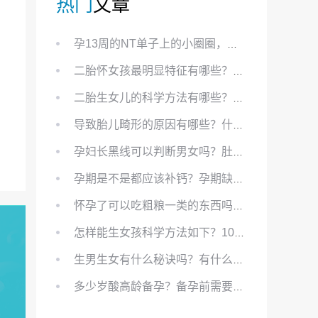
热门
文章
孕13周的NT单子上的小圈圈，真的能预示宝宝性别吗？
二胎怀女孩最明显特征有哪些？怀女儿最准症状有哪些？
二胎生女儿的科学方法有哪些？想要个女孩有什么方法？
导致胎儿畸形的原因有哪些？什么原因会导致胎儿畸形?
孕妇长黑线可以判断男女吗？肚上的黑线可以看男女吗？
孕期是不是都应该补钙？孕期缺钙对胎儿有哪些影响？
怀孕了可以吃粗粮一类的东西吗？怀孕初期可以吃的粗粮有哪些？
怎样能生女孩科学方法如下？100%生女儿的秘方有哪些？
生男生女有什么秘诀吗？有什么方法？
多少岁酸高龄备孕？备孕前需要知道哪些？