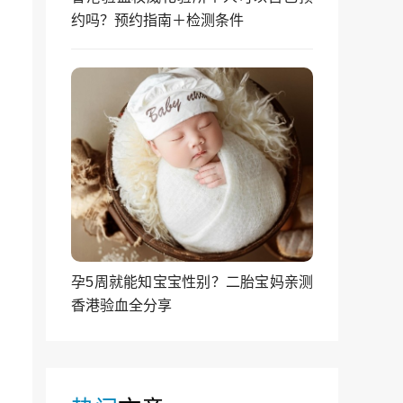
约吗？预约指南＋检测条件
孕5周就能知宝宝性别？二胎宝妈亲测
香港验血全分享