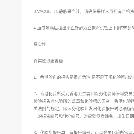
3.VACUETTE静脉采血针，请确保采样人员拥有合
4.血液吸满后拔出采血针必须立刻将试管上下倒转5到
真实性
真实性毋庸置疑
1、香港验血的报告是很难伪造,是不是正规化验所出的
2、香港化验所受到香港卫生署和医务化验师管理委员
检验报告有化验所的盖章和化验师的签名，香港化验
关法例的规定，即医务化验师发出化验报告时必须确
一的报告编号和转介编号，对应受测者姓名，出生日期
3、化验所报告单上有报告编号，可以登录化验所官网