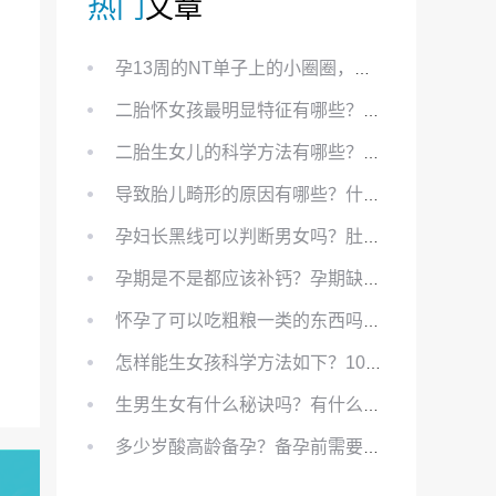
热门
文章
孕13周的NT单子上的小圈圈，真的能预示宝宝性别吗？
二胎怀女孩最明显特征有哪些？怀女儿最准症状有哪些？
二胎生女儿的科学方法有哪些？想要个女孩有什么方法？
导致胎儿畸形的原因有哪些？什么原因会导致胎儿畸形?
孕妇长黑线可以判断男女吗？肚上的黑线可以看男女吗？
孕期是不是都应该补钙？孕期缺钙对胎儿有哪些影响？
怀孕了可以吃粗粮一类的东西吗？怀孕初期可以吃的粗粮有哪些？
怎样能生女孩科学方法如下？100%生女儿的秘方有哪些？
生男生女有什么秘诀吗？有什么方法？
多少岁酸高龄备孕？备孕前需要知道哪些？