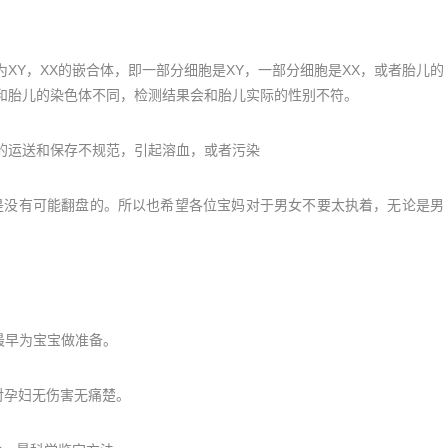
XY，XX的嵌合体，即一部分细胞是XY，一部分细胞是XX，或者胎儿的
体和胎儿的染色体不同，检测结果会和胎儿实际的性别不符。
的运送和保存不规范，引起溶血，或者污染
是没有可能翻盘的。所以也希望各位宝妈对于男女不要太执着，无论是男
母最早为宝宝做准备。
，对孕妇无伤害无痛楚。