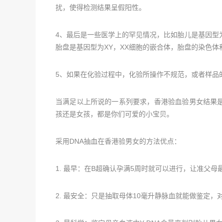
扰，使得检测结果呈假阳性。
4、最后是一些医学上的罕见情况，比如胎儿是基因型为
胎盘是基因型为XY，XX细胞的嵌合体，胎盘的染色
5、如果在化验过程中，化验所操作不规范，或者样品
当满足以上所说的一系列要求，香港验血验男女结果
孩还是女孩，都是你们可爱的小宝贝。
采用DNA抽血在香港验男女的方法优点：
1. 最早：在B超确认孕满5周时就可以进行，让准父
2. 最安全：只是抽取母体10毫升静脉血就能做鉴定