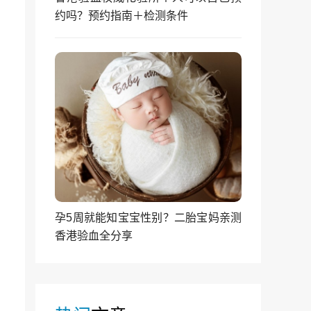
约吗？预约指南＋检测条件
孕5周就能知宝宝性别？二胎宝妈亲测
香港验血全分享