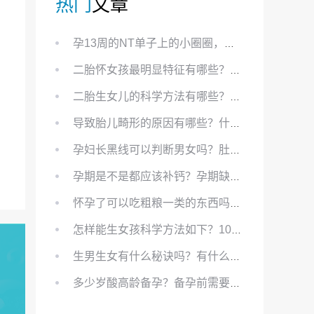
热门
文章
孕13周的NT单子上的小圈圈，真的能预示宝宝性别吗？
二胎怀女孩最明显特征有哪些？怀女儿最准症状有哪些？
二胎生女儿的科学方法有哪些？想要个女孩有什么方法？
导致胎儿畸形的原因有哪些？什么原因会导致胎儿畸形?
孕妇长黑线可以判断男女吗？肚上的黑线可以看男女吗？
孕期是不是都应该补钙？孕期缺钙对胎儿有哪些影响？
怀孕了可以吃粗粮一类的东西吗？怀孕初期可以吃的粗粮有哪些？
怎样能生女孩科学方法如下？100%生女儿的秘方有哪些？
生男生女有什么秘诀吗？有什么方法？
多少岁酸高龄备孕？备孕前需要知道哪些？