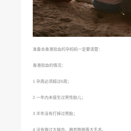
准备去香港验血的孕妈妈一定要清楚：
香港验血的情况：
1.孕周必须超过6周；
2.一年内未接生过男性胎儿；
3.半年没有打掉过男胎；
4.没有做过大输血、器官移植等大手术。