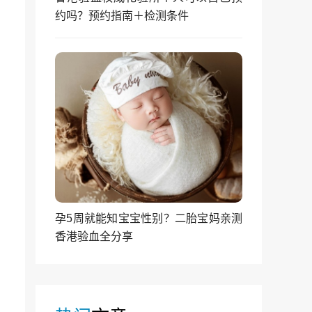
约吗？预约指南＋检测条件
孕5周就能知宝宝性别？二胎宝妈亲测
香港验血全分享