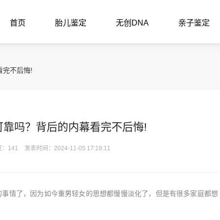
首页
胎儿鉴定
无创DNA
亲子鉴定
完不后悔!
可靠吗？背后的内幕看完不后悔!
：141
发表时间：2024-11-05 17:19:11
的事情了，因为如今重男轻女的思想都慢慢淡化了，但是有很多家庭都想