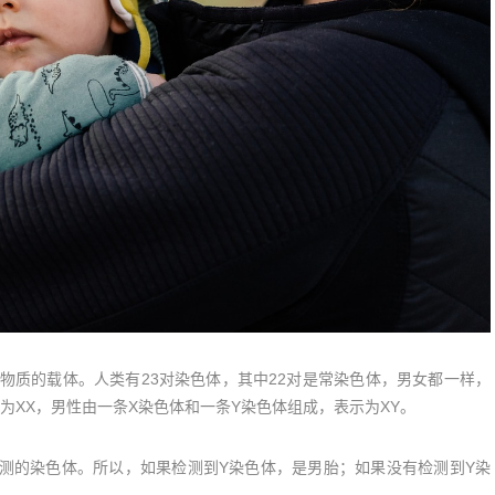
物质的载体。人类有23对染色体，其中22对是常染色体，男女都一样，
XX，男性由一条X染色体和一条Y染色体组成，表示为XY。
测的染色体。所以，如果检测到Y染色体，是男胎；如果没有检测到Y染