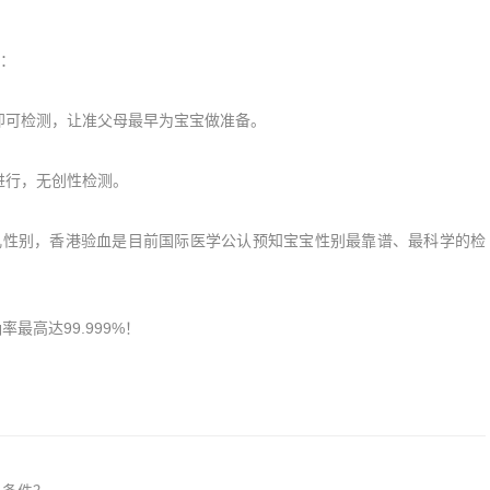
：
囊即可检测，让准父母最早为宝宝做准备。
可进行，无创性检测。
定胎儿性别，香港验血是目前国际医学公认预知宝宝性别最靠谱、最科学的检
最高达99.999%！