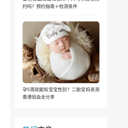
约吗？预约指南＋检测条件
孕5周就能知宝宝性别？二胎宝妈亲测
香港验血全分享