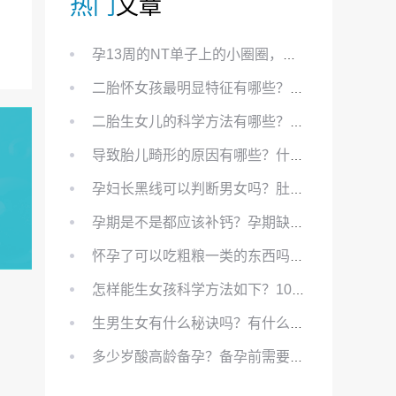
热门
文章
孕13周的NT单子上的小圈圈，真的能预示宝宝性别吗？
二胎怀女孩最明显特征有哪些？怀女儿最准症状有哪些？
二胎生女儿的科学方法有哪些？想要个女孩有什么方法？
导致胎儿畸形的原因有哪些？什么原因会导致胎儿畸形?
孕妇长黑线可以判断男女吗？肚上的黑线可以看男女吗？
孕期是不是都应该补钙？孕期缺钙对胎儿有哪些影响？
怀孕了可以吃粗粮一类的东西吗？怀孕初期可以吃的粗粮有哪些？
怎样能生女孩科学方法如下？100%生女儿的秘方有哪些？
生男生女有什么秘诀吗？有什么方法？
多少岁酸高龄备孕？备孕前需要知道哪些？