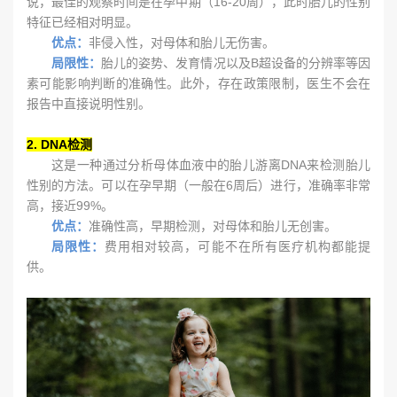
说，最佳的观察时间是在孕中期（16-20周），此时胎儿的性别
特征已经相对明显。
优点：
非侵入性，对母体和胎儿无伤害。
局限性：
胎儿的姿势、发育情况以及B超设备的分辨率等因
素可能影响判断的准确性。此外，存在政策限制，医生不会在
报告中直接说明性别。
2. DNA检测
这是一种通过分析母体血液中的胎儿游离DNA来检测胎儿
性别的方法。可以在孕早期（一般在6周后）进行，准确率非常
高，接近99%。
优点：
准确性高，早期检测，对母体和胎儿无创害。
局限性：
费用相对较高，可能不在所有医疗机构都能提
供。