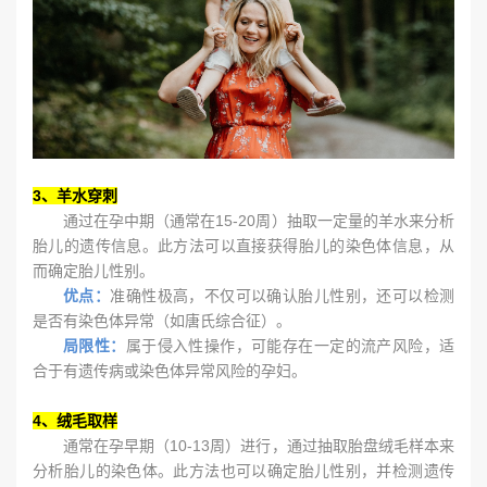
3、羊水穿刺
通过在孕中期（通常在15-20周）抽取一定量的羊水来分析
胎儿的遗传信息。此方法可以直接获得胎儿的染色体信息，从
而确定胎儿性别。
优点：
准确性极高，不仅可以确认胎儿性别，还可以检测
是否有染色体异常（如唐氏综合征）。
局限性：
属于侵入性操作，可能存在一定的流产风险，适
合于有遗传病或染色体异常风险的孕妇。
4、绒毛取样
通常在孕早期（10-13周）进行，通过抽取胎盘绒毛样本来
分析胎儿的染色体。此方法也可以确定胎儿性别，并检测遗传