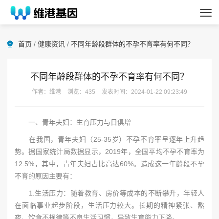
首页
/
健康资讯
/
不同年龄段群体的不孕不育率有何不同？
不同年龄段群体的不孕不育率有何不同？
作者：维港
浏览：435
发表时间：2024-01-22 09:23:49
一、青年夫妇：生育压力与日俱增
在我国，青年夫妇（25-35岁）不孕不育率呈逐年上升趋
势。据国家统计局数据显示，2019年，全国平均不孕不育率为
12.5%，其中，青年夫妇占比高达60%。造成这一年龄段不孕
不育的原因主要有：
1.生活压力：随着教育、房价等成本的不断攀升，年轻人
在面临事业起步阶段，生活压力较大。长期的精神紧张、熬
夜、饮食不规律等不良生活习惯，导致生育能力下降。