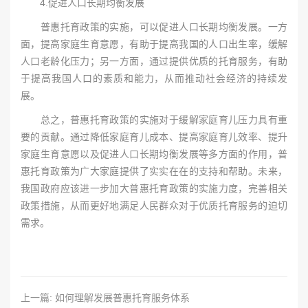
4.促进人口长期均衡发展
普惠托育政策的实施，可以促进人口长期均衡发展。一方
面，提高家庭生育意愿，有助于提高我国的人口出生率，缓解
人口老龄化压力；另一方面，通过提供优质的托育服务，有助
于提高我国人口的素质和能力，从而推动社会经济的持续发
展。
总之，普惠托育政策的实施对于缓解家庭育儿压力具有重
要的贡献。通过降低家庭育儿成本、提高家庭育儿效率、提升
家庭生育意愿以及促进人口长期均衡发展等多方面的作用，普
惠托育政策为广大家庭提供了实实在在的支持和帮助。未来，
我国政府应该进一步加大普惠托育政策的实施力度，完善相关
政策措施，从而更好地满足人民群众对于优质托育服务的迫切
需求。
上一篇: 如何理解发展普惠托育服务体系