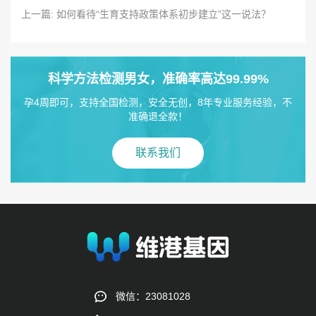
上一篇: 如何看待“生育支持政策体系初步建立”这一说法？
科学方法检测男女，准确率高达99.99%
孕4周即可，支持全国检测，安全无创，8年专业服务经验，不
准确退全款！
联系我们
微信：23081028