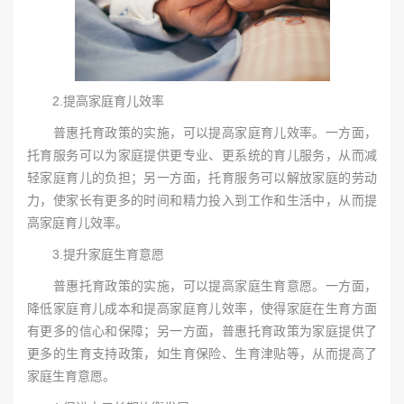
2.提高家庭育儿效率
普惠托育政策的实施，可以提高家庭育儿效率。一方面，
托育服务可以为家庭提供更专业、更系统的育儿服务，从而减
轻家庭育儿的负担；另一方面，托育服务可以解放家庭的劳动
力，使家长有更多的时间和精力投入到工作和生活中，从而提
高家庭育儿效率。
3.提升家庭生育意愿
普惠托育政策的实施，可以提高家庭生育意愿。一方面，
降低家庭育儿成本和提高家庭育儿效率，使得家庭在生育方面
有更多的信心和保障；另一方面，普惠托育政策为家庭提供了
更多的生育支持政策，如生育保险、生育津贴等，从而提高了
家庭生育意愿。