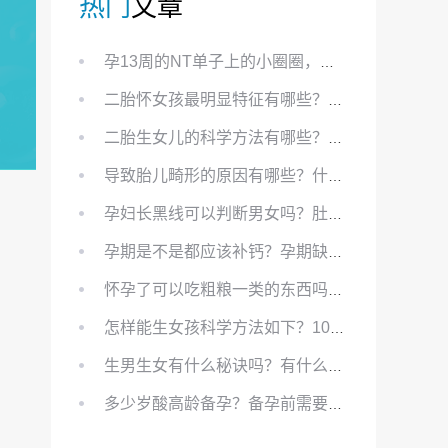
热门
文章
孕13周的NT单子上的小圈圈，真的能预示宝宝性别吗？
二胎怀女孩最明显特征有哪些？怀女儿最准症状有哪些？
二胎生女儿的科学方法有哪些？想要个女孩有什么方法？
导致胎儿畸形的原因有哪些？什么原因会导致胎儿畸形?
孕妇长黑线可以判断男女吗？肚上的黑线可以看男女吗？
孕期是不是都应该补钙？孕期缺钙对胎儿有哪些影响？
怀孕了可以吃粗粮一类的东西吗？怀孕初期可以吃的粗粮有哪些？
怎样能生女孩科学方法如下？100%生女儿的秘方有哪些？
生男生女有什么秘诀吗？有什么方法？
多少岁酸高龄备孕？备孕前需要知道哪些？