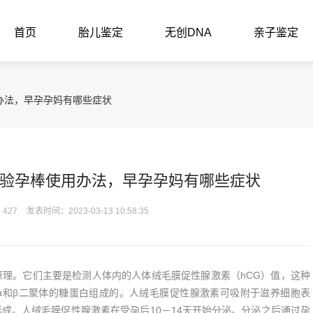
首页
胎儿鉴定
无创DNA
亲子鉴定
办法，早孕孕妈有哪些症状
验孕棒使用办法，早孕孕妈有哪些症状
427
发表时间：2023-03-13 10:58:35
。它们主要是检测人体内的人体绒毛膜促性腺激素（hCG）值，这种
α和β二聚体的糖蛋白组成的。人绒毛膜促性腺激素可吸附于滋养细胞表
成。人绒毛膜促性腺激素在受孕后10－14天开始分泌。分泌之后通过孕