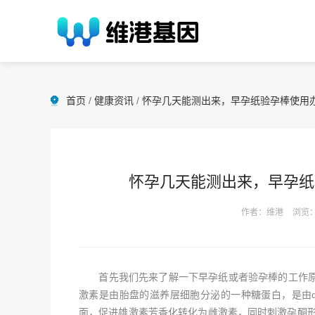
首页
/
健康资讯
/
怀孕几天能测出来，早孕纸验孕棒使用
怀孕几天能测出来，早孕纸
作者：维港
浏览：
首先我们先来了解一下早孕纸或者验孕棒的工作原理
激素是由胎盘的滋养层细胞分泌的一种糖蛋白，是由
面，促进雄激素芳香化转化为雌激素，同时刺激孕酮形