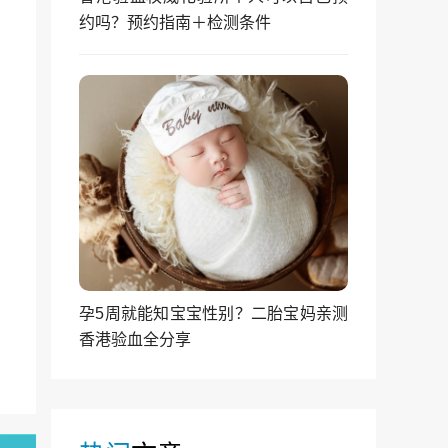
约吗？预约指南＋检测条件
孕5周就能知宝宝性别？二胎宝妈亲测
香港验血全分享