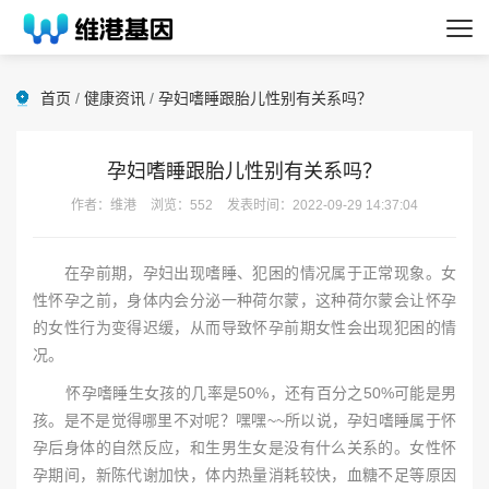
首页
/
健康资讯
/
孕妇嗜睡跟胎儿性别有关系吗？
孕妇嗜睡跟胎儿性别有关系吗？
作者：维港
浏览：552
发表时间：2022-09-29 14:37:04
在孕前期，孕妇出现嗜睡、犯困的情况属于正常现象。女
性怀孕之前，身体内会分泌一种荷尔蒙，这种荷尔蒙会让怀孕
的女性行为变得迟缓，从而导致怀孕前期女性会出现犯困的情
况。
怀孕嗜睡生女孩的几率是50%，还有百分之50%可能是男
孩。是不是觉得哪里不对呢？嘿嘿~~所以说，孕妇嗜睡属于怀
孕后身体的自然反应，和生男生女是没有什么关系的。女性怀
孕期间，新陈代谢加快，体内热量消耗较快，血糖不足等原因