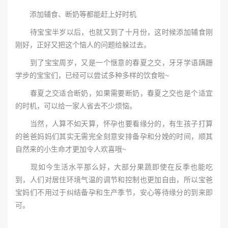
添加辅食、断奶等都能赶上好时机
待宝宝半岁以后，也就又到了十月份，这时候添加辅食刚
刚好，正好又把这个恼人的问题给躲过去。
到了宝宝周岁，又是一个惬意的春夏之交，牙牙学语蹒跚
学步的宝宝们，已经可以尝试多种多样的饮食啦~
春夏之交适合断奶，如果需要断奶，春夏之交也是个适宜
的时机，可以给一家人省去不少烦恼。
当然，人算不如天算，怀孕也要看缘分的，有生孩子打算
的爸爸妈妈们其实无需完全刻意安排备孕和分娩的时间，顺其
自然来的小生命才更加令人欢喜哦~
现如今生活水平那么好，大部分果蔬即使在反季也能吃
到，人们对居住环境气温的调节和控制也更加自由，所以宝爸
宝妈们不用过于纠结备孕和生产季节，安心等待缘分的到来即
可。