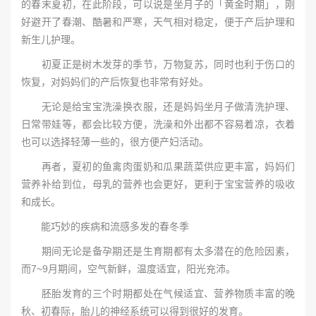
的春末夏初，在此阶段，可以说是坐月子的「黄金时期」，刚
好避开了春潮、酷暑和严寒，天气相对稳定，便于产后护理和
新生儿护理。
初夏正是树木发芽的季节，万物复苏，同时也利于伤口的
恢复，对妈妈们的产后恢复也非常有好处。
无论是给宝宝洗澡换衣服，还是妈妈坐月子做清洗护理、
日常带娃等，都会比较方便，洗澡和外出都不容易着凉，衣着
也可以选择轻薄一些的，很方便产妇活动。
再者，夏初的鱼禽肉蛋奶和瓜果蔬菜供应更丰富，妈妈们
营养补给到位，母乳的营养也会更好，更利于宝宝营养的吸收
和成长。
能巧妙的疾病和流感多发的春冬季
期间无论是备孕期还是生育期都有太多潜在的危险因素，
而7~9月期间，空气新鲜，温度适宜，阳光充沛。
胚胎发育的三个时期都处在气候适宜、营养物质丰富的晚
秋、初春际，胎儿的神经系统可以得到很好的发育。