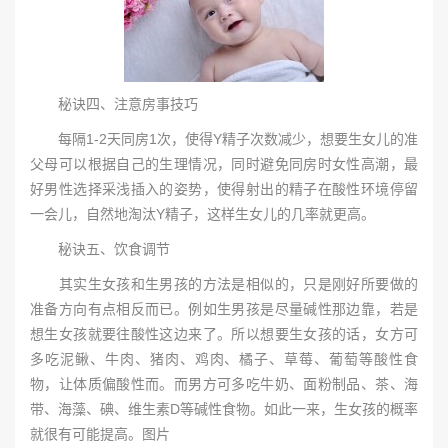
秘诀四、注意房事技巧
每隔1-2天同房1次，使得Y精子次数减少，想要生女儿的准
父母可以根据自己的生理情况，同时避免同房时女性高潮，最
好男性选择采浅插入的姿势，使得射出的精子在酸性环境停留
一会儿，自然地淘汰Y精子，这样生女儿的几率就更高。
秘诀五、饮食调节
其实生女孩和生男孩的方法是相似的，只是刚好所要做的
准备方向有点相反而已。例如生男孩是尽量碱性那边靠，若是
想生女孩就要往酸性这边来了。所以想要生女孩的话，女方可
多吃泥鳅、牛肉、猪肉、鸡肉、橘子、草莓、葡萄等酸性食
物，让体质偏酸性而。而男方可多吃牛奶、面粉制品、茶、海
带、海藻、碘、维生素D等碱性食物。如此一来，生女孩的概率
就很有可能提高。图片