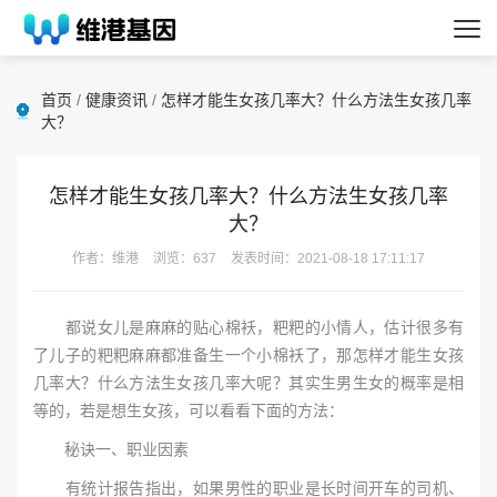
首页
/
健康资讯
/
怎样才能生女孩几率大？什么方法生女孩几率
大？
怎样才能生女孩几率大？什么方法生女孩几率
大？
作者：维港
浏览：637
发表时间：2021-08-18 17:11:17
都说女儿是麻麻的贴心棉袄，粑粑的小情人，估计很多有
了儿子的粑粑麻麻都准备生一个小棉袄了，那怎样才能生女孩
几率大？什么方法生女孩几率大呢？其实生男生女的概率是相
等的，若是想生女孩，可以看看下面的方法：
秘诀一、职业因素
有统计报告指出，如果男性的职业是长时间开车的司机、